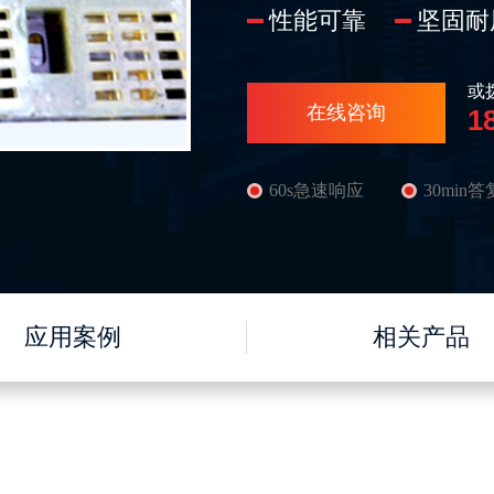
性能可靠
坚固耐
振动电机系列
或
在线咨询
1
激振器系列
60s急速响应
30min答
减振装置系列
应用案例
相关产品