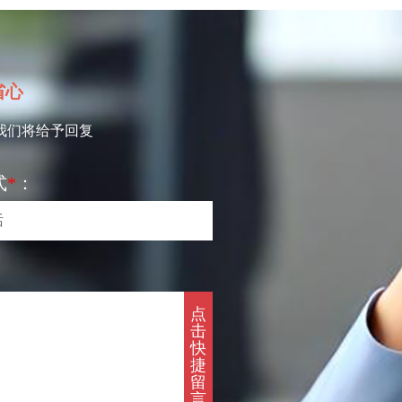
省心
我们将给予回复
式
*
：
点
击
快
捷
留
言