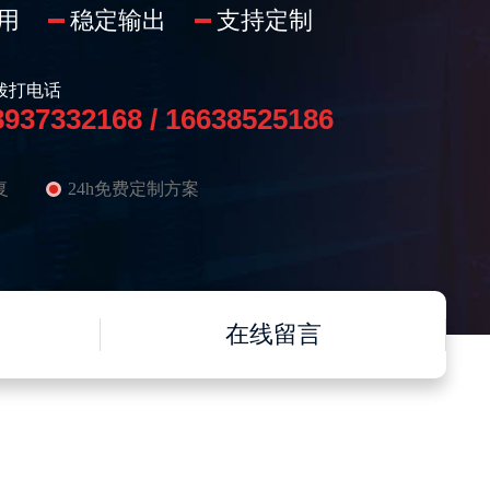
用
稳定输出
支持定制
拨打电话
8937332168 / 16638525186
复
24h免费定制方案
在线留言