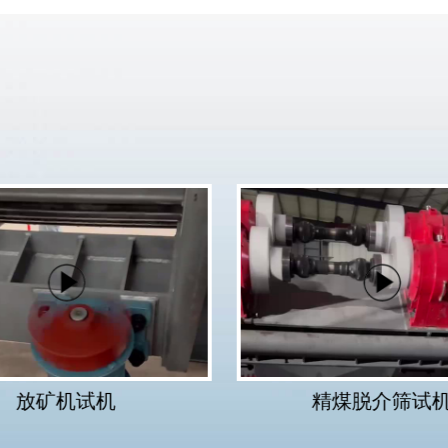
放矿机试机
精煤脱介筛试