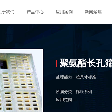
关于我们
产品中心
应用案例
新闻聚焦
公司简介
筛分设备
公司新闻
资质荣誉
输送提升设备
行业新闻
聚氨酯长孔
处理能力：按尺寸标准
企业实力
振动给料设备
技术解答
所属分类：
筛板系列
应用范围：
筛板系列