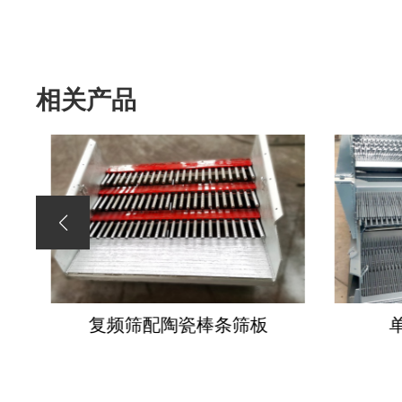
相关产品
复频筛配陶瓷棒条筛板