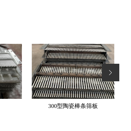
300型陶瓷棒条筛板