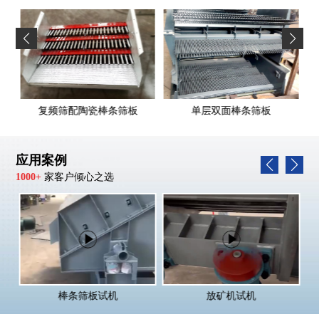
复频筛配陶瓷棒条筛板
单层双面棒条筛板
应用案例
1000+
家客户倾心之选
棒条筛板试机
放矿机试机