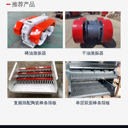
推荐产品
稀油激振器
干油激振器
复频筛配陶瓷棒条筛板
单层双面棒条筛板