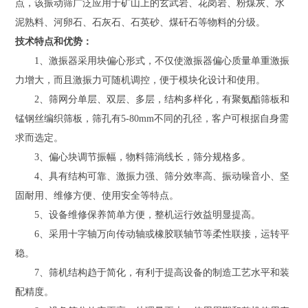
点，该振动筛广泛应用于矿山上的玄武岩、花岗岩、粉煤灰、水
泥熟料、河卵石、石灰石、石英砂、煤矸石等物料的分级。
技术特点和优势：
1、激振器采用块偏心形式，不仅使激振器偏心质量单重激振
力增大，而且激振力可随机调控，便于模块化设计和使用。
2、筛网分单层、双层、多层，结构多样化，有聚氨酯筛板和
锰钢丝编织筛板，筛孔有5-80mm不同的孔径，客户可根据自身需
求而选定。
3、偏心块调节振幅，物料筛淌线长，筛分规格多。
4、具有结构可靠、激振力强、筛分效率高、振动噪音小、坚
固耐用、维修方便、使用安全等特点。
5、设备维修保养简单方便，整机运行效益明显提高。
6、采用十字轴万向传动轴或橡胶联轴节等柔性联接，运转平
稳。
7、筛机结构趋于简化，有利于提高设备的制造工艺水平和装
配精度。