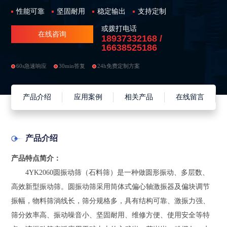
性能可靠
坚固耐用
稳定输出
支持定制
或拨打电话
在线咨询
18937332168 /
16638525186
60s急速响应
30min答复
24h免费定制方案
产品介绍
应用案例
相关产品
在线留言
产品介绍
产品特点简介：
4YK2060圆振动筛（石料筛）是一种做圆形振动、多层数、
高效新型振动筛。圆振动筛采用筒体式偏心轴激振器及偏块调节
振幅，物料筛淌线长，筛分规格多，具有结构可靠、激振力强、
筛分效率高、振动噪音小、坚固耐用、维修方便、使用安全等特